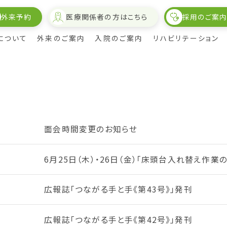
外来予約
医療関係者の方はこちら
採用のご案
について
外来のご案内
入院のご案内
リハビリテーション
面会時間変更のお知らせ
6月25日（木）・26日（金）「床頭台入れ替え作業
間表
概要・沿革
費用について
リハビリテーション
嚥下造影検査外来のご案内
会長の挨拶
病室・個室について
訪問リハビリテーション
特定健診
各部紹介・スタッフ紹介
入院までの流れ
広報誌「つながる手と手《第43号》」発刊
院内設備について
お見舞いメール
フロアガイド
広報誌「つながる手と手《第42号》」発刊
オプトアウトについて