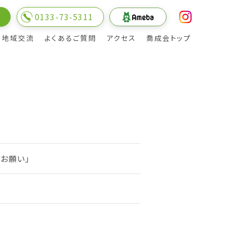
0133-73-5311
内
地域交流
よくあるご質問
アクセス
喬成会トップ
のお願い」
のご案内
理事長・院長の挨拶
面会について
充実したリハビリテーション体制