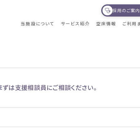
採用のご案
当施設について
サービス紹介
空床情報
ご利用
オアシス21が目指
通所リハビリテーシ
オアシス21が取り
サービス紹介
すもの
ョン
組むDX
健育会グループにつ
食事について
いて
まずは支援相談員にご相談ください。