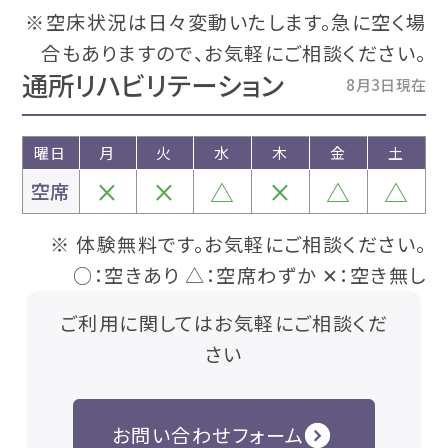
※空床状況は日々変動いたします。急に空く場
合もありますので、お気軽にご相談ください。
通所リハビリテーション
8月3日現在
曜日
月
火
水
木
金
土
×
×
△
×
△
△
空席
※ 体験無料です。お気軽にご相談ください。
○：空きあり △：空席わずか ✕：空き無し
ご利用に関してはお気軽にご相談くだ
さい
お問い合わせフォーム