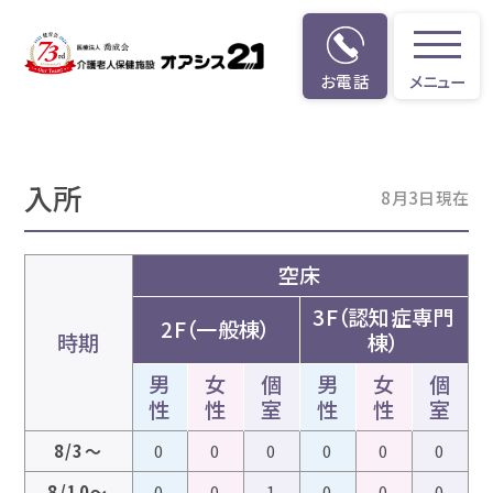
お電話
メニュー
空床情報
入所
8月3日現在
空床
3F（認知症専門
2F（一般棟）
時期
棟）
男
女
個
男
女
個
性
性
室
性
性
室
8/3～
0
0
0
0
0
0
8/10～
0
0
1
0
0
0