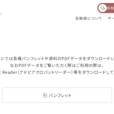
採
当施設について
サ
利用料
喬成会のネットワーク
花ぴりかが目指す
サービス紹介
もの
健育会グループにつ
ジでは各種パンフレットや資料のPDFデータをダウンロード
いて
なおPDFデータをご覧いただく際はご利用の際は、
obat Reader（アドビアクロバットリーダー）等をダウンロード
パンフレット